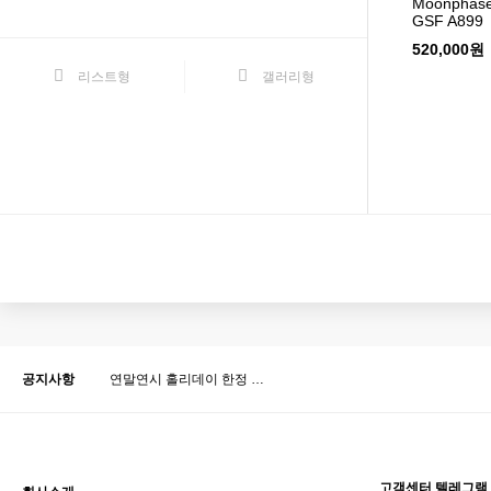
Moonphase
GSF A899
520,000원
리스트형
갤러리형
맨끝
공지사항
연말연시 홀리데이 한정 …
고객센터 텔레그램