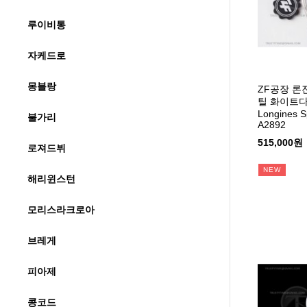
루이비통
자케드로
몽블랑
ZF공장 론
틸 화이트
Longines S
불가리
A2892
515,000원
로져드뷔
NEW
해리윈스턴
모리스라크로아
브레게
피아제
콩코드