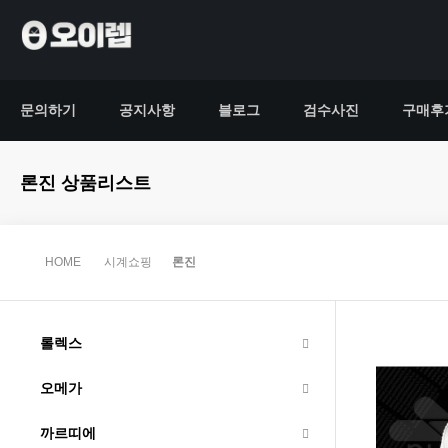
문의하기
공지사항
블로그
검수사진
구매후
론진 상품리스트
HOME
시계쇼핑
론진
롤렉스
오메가
까르띠에