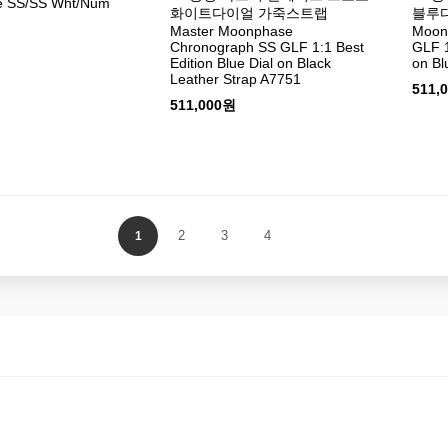
 SS/SS Wht/Num
화이트다이얼 가죽스트랩
블루다
Master Moonphase
Moon
Chronograph SS GLF 1:1 Best
GLF 1
Edition Blue Dial on Black
on Bl
Leather Strap A7751
511,
511,000원
2
3
4
1