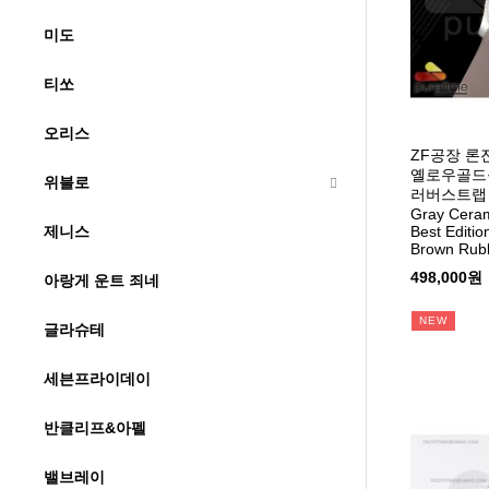
미도
티쏘
오리스
ZF공장 
옐로우골드
위블로
러버스트랩 C
Gray Ceram
Best Editio
제니스
Brown Rub
498,000원
아랑게 운트 죄네
NEW
글라슈테
세븐프라이데이
반클리프&아펠
밸브레이