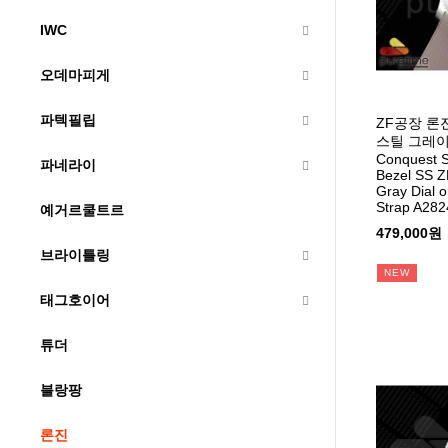
IWC
오데마피게
파텍필립
ZF공장 
스틸 그레
Conquest 
파네라이
Bezel SS ZF
Gray Dial 
Strap A282
예거르쿨트르
479,000원
브라이틀링
NEW
태그호이어
튜더
블랑팡
론진