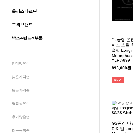
율리스나르딘
그외브랜드
박스&밴드&부품
YL공장 론
이즈 스틸
슬릿 Longin
Moonphase
YLF A899
판매많은순
893,000원
낮은가격순
NEW
높은가격순
평점높은순
후기많은순
GS공장 마
다이얼 Longi
최근등록순