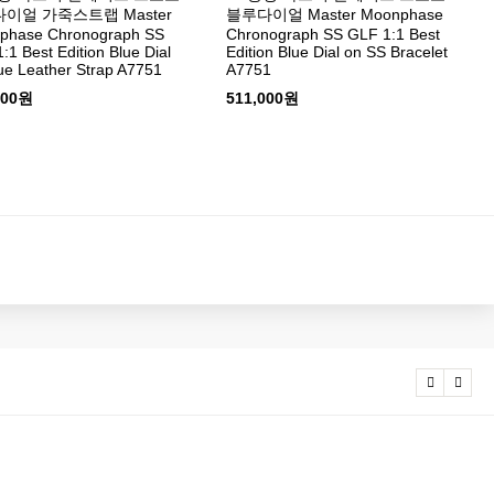
이얼 가죽스트랩 Master
블루다이얼 Master Moonphase
phase Chronograph SS
Chronograph SS GLF 1:1 Best
:1 Best Edition Blue Dial
Edition Blue Dial on SS Bracelet
ue Leather Strap A7751
A7751
000원
511,000원
20