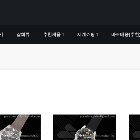
기
잡화류
추천제품
시계쇼핑
바로배송(추천