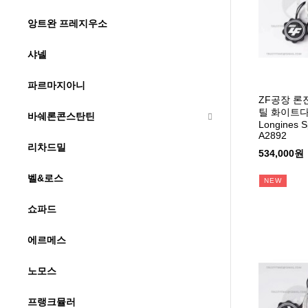
앙트완 프레지우소
샤넬
파르마지아니
ZF공장 론
틸 화이트
바쉐론콘스탄틴
Longines S
A2892
리차드밀
534,000원
벨&로스
NEW
쇼파드
에르메스
노모스
프랭크뮬러