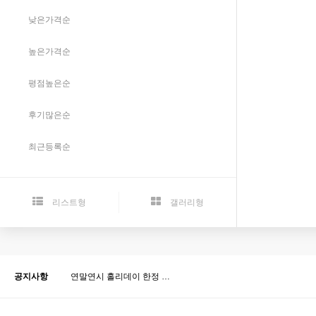
낮은가격순
높은가격순
평점높은순
후기많은순
최근등록순
리스트형
갤러리형
공지사항
연말연시 홀리데이 한정 …