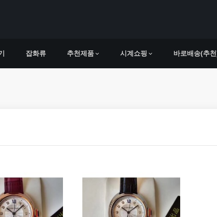
기
잡화류
추천제품
시계쇼핑
바로배송(추천