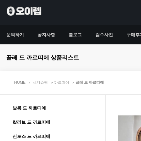
문의하기
공지사항
블로그
검수사진
구매후
끌레 드 까르띠에 상품리스트
HOME
시계쇼핑
까르띠에
끌레 드 까르띠에
발롱 드 까르띠에
칼리브 드 까르띠에
산토스 드 까르띠에