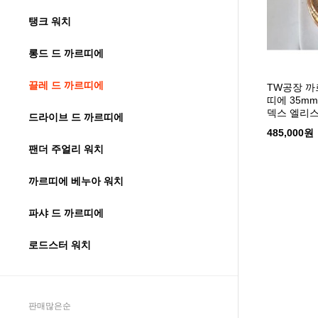
탱크 워치
롱드 드 까르띠에
끌레 드 까르띠에
TW공장 까
띠에 35m
덱스 엘리
드라이브 드 까르띠에
485,000원
팬더 주얼리 워치
까르띠에 베누아 워치
파샤 드 까르띠에
로드스터 워치
판매많은순