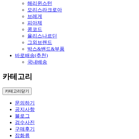
해리윈스턴
모리스라크로아
브레게
피아제
콩코드
율리스나르딘
그외브랜드
박스&밴드&부품
바로배송(추천)
국내배송
카테고리
카테고리닫기
문의하기
공지사항
블로그
검수사진
구매후기
잡화류