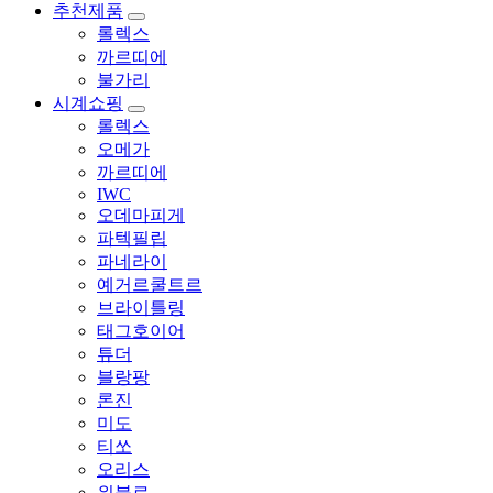
추천제품
롤렉스
까르띠에
불가리
시계쇼핑
롤렉스
오메가
까르띠에
IWC
오데마피게
파텍필립
파네라이
예거르쿨트르
브라이틀링
태그호이어
튜더
블랑팡
론진
미도
티쏘
오리스
위블로