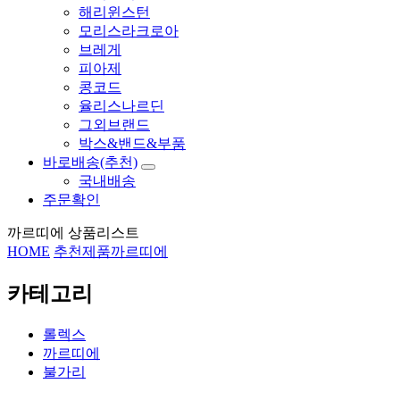
해리윈스턴
모리스라크로아
브레게
피아제
콩코드
율리스나르딘
그외브랜드
박스&밴드&부품
바로배송(추천)
국내배송
주문확인
까르띠에 상품리스트
HOME
추천제품
까르띠에
카테고리
롤렉스
까르띠에
불가리