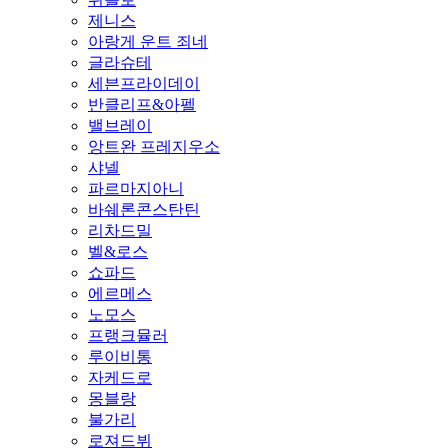
제니스
아랑게 운트 죄네
글라슈테
세븐프라이데이
반클리프&아펠
밸브레이
앙트완 프레지우소
샤넬
파르마지아니
바쉐론콘스탄틴
리차드밀
벨&로스
쇼파드
에르메스
노모스
프랭크뮬러
루이비통
자케드로
몽블랑
불가리
로져드뷔