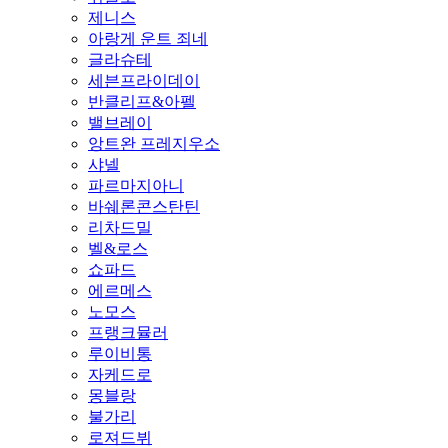
제니스
아랑게 운트 죄네
글라슈테
세븐프라이데이
반클리프&아펠
밸브레이
앙트완 프레지우소
샤넬
파르마지아니
바쉐론콘스탄틴
리차드밀
벨&로스
쇼파드
에르메스
노모스
프랭크뮬러
루이비통
자케드로
몽블랑
불가리
로져드뷔