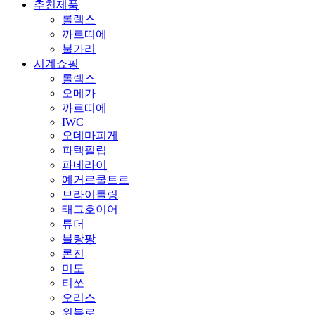
추천제품
롤렉스
까르띠에
불가리
시계쇼핑
롤렉스
오메가
까르띠에
IWC
오데마피게
파텍필립
파네라이
예거르쿨트르
브라이틀링
태그호이어
튜더
블랑팡
론진
미도
티쏘
오리스
위블로