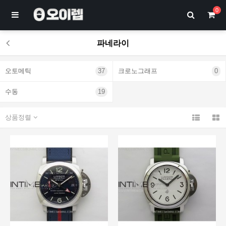
0
파네라이
오토메틱
37
크로노그래프
0
수동
19
상품정렬