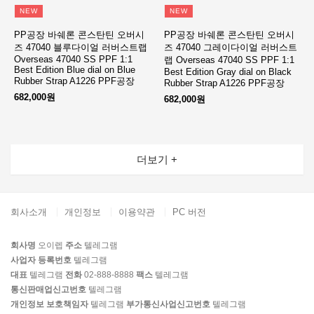
NEW
NEW
PP공장 바쉐론 콘스탄틴 오버시
PP공장 바쉐론 콘스탄틴 오버시
즈 47040 블루다이얼 러버스트랩
즈 47040 그레이다이얼 러버스트
Overseas 47040 SS PPF 1:1
랩 Overseas 47040 SS PPF 1:1
Best Edition Blue dial on Blue
Best Edition Gray dial on Black
Rubber Strap A1226 PPF공장
Rubber Strap A1226 PPF공장
682,000원
682,000원
더보기 +
회사소개
개인정보
이용약관
PC 버전
회사명
오이렙
주소
텔레그램
사업자 등록번호
텔레그램
대표
텔레그램
전화
02-888-8888
팩스
텔레그램
통신판매업신고번호
텔레그램
개인정보 보호책임자
텔레그램
부가통신사업신고번호
텔레그램