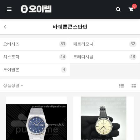
0
바쉐론콘스탄틴
오버시즈
83
패트리모니
32
히스토릭
14
트레디셔널
18
투어빌론
4
상품정렬