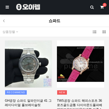
0
쇼파드
상품정렬
RECOMMEND
NEW
GH공장 쇼파드 알파인이글 41 그
TWS공장 쇼파드 해피스포츠 36
레이다이얼 풀브레이슬릿
로즈골드금통 다이아몬드풀파베