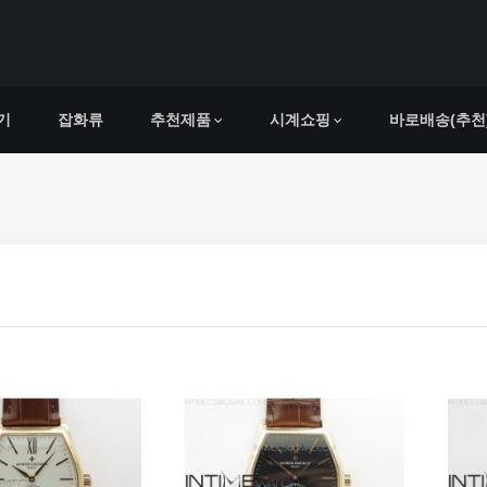
기
잡화류
추천제품
시계쇼핑
바로배송(추천