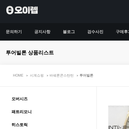
문의하기
공지사항
블로그
검수사진
구매후
투어빌론 상품리스트
HOME
시계쇼핑
바쉐론콘스탄틴
투어빌론
오버시즈
패트리모니
히스토릭