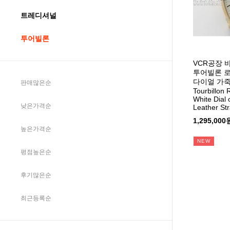
트레디셔널
투어빌론
VCR공장 
투어빌론 
다이얼 가죽
판매많은순
Tourbillon
White Dial
낮은가격순
Leather St
1,295,000
높은가격순
NEW
평점높은순
후기많은순
최근등록순