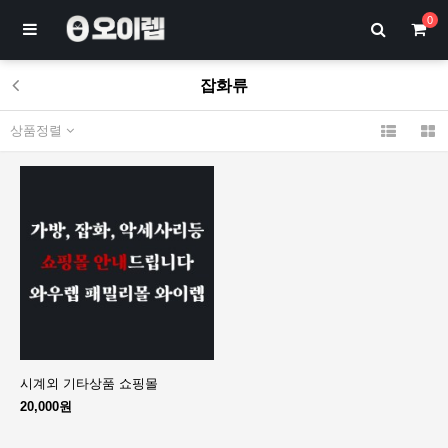
0
잡화류
상품정렬
시계외 기타상품 쇼핑몰
20,000원