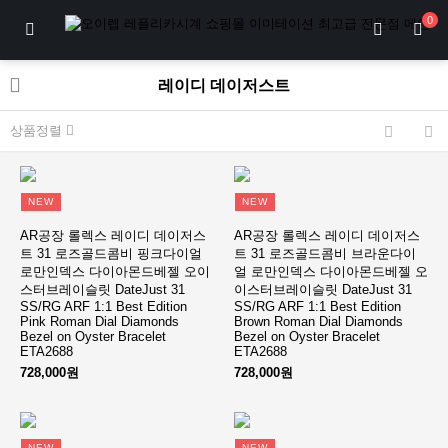
0
레이디 데이저스트
상품정렬
NEW
NEW
AR공장 롤렉스 레이디 데이저스
AR공장 롤렉스 레이디 데이저스
트 31 로즈골드콤비 핑크다이얼
트 31 로즈골드콤비 브라운다이
로만인덱스 다이아몬드베젤 오이
얼 로만인덱스 다이아몬드베젤 오
스터브레이슬릿 DateJust 31
이스터브레이슬릿 DateJust 31
SS/RG ARF 1:1 Best Edition
SS/RG ARF 1:1 Best Edition
Pink Roman Dial Diamonds
Brown Roman Dial Diamonds
Bezel on Oyster Bracelet
Bezel on Oyster Bracelet
ETA2688
ETA2688
728,000원
728,000원
NEW
NEW