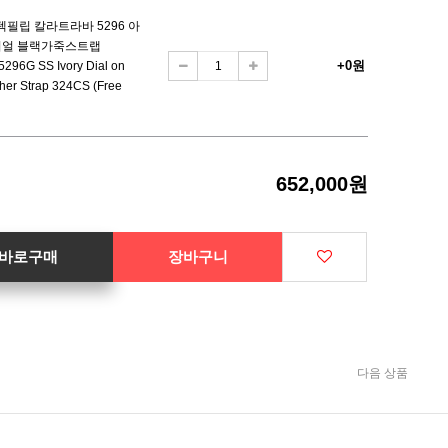
텍필립 칼라트라바 5296 아
얼 블랙가죽스트랩
+0원
5296G SS Ivory Dial on
ther Strap 324CS (Free
652,000원
바로구매
장바구니
다음 상품