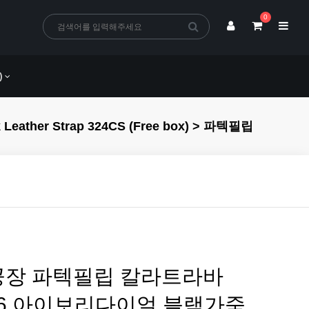
0
)
ther Strap 324CS (Free box) > 파텍필립
공장 파텍필립 칼라트라바
96 아이보리다이얼 블랙가죽