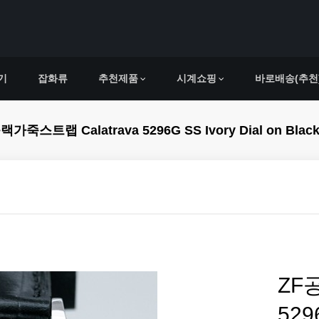
기
잡화류
추천제품
시계쇼핑
바로배송(추천
alatrava 5296G SS Ivory Dial on Black Lea
ZF
52