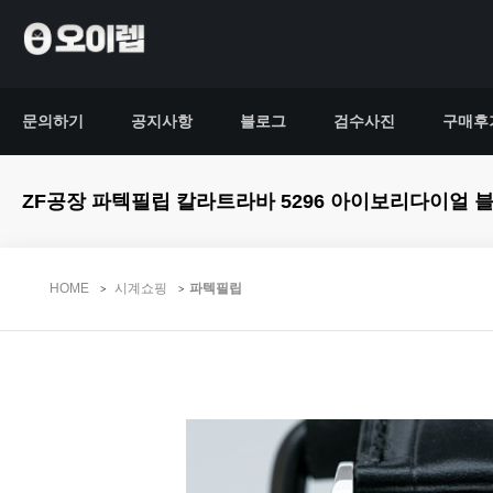
문의하기
공지사항
블로그
검수사진
구매후
ZF공장 파텍필립 칼라트라바 5296 아이보리다이얼 블랙가죽스트랩 C
HOME
시계쇼핑
파텍필립