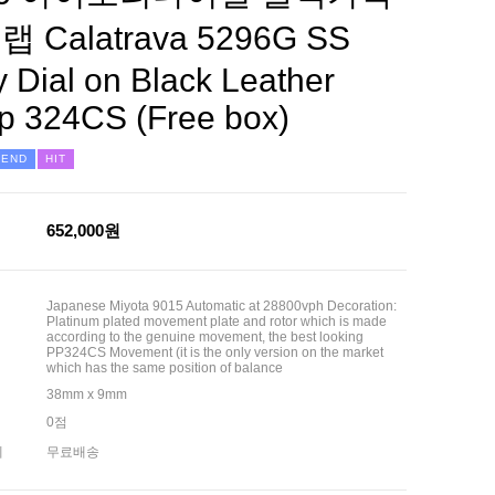
 Calatrava 5296G SS
y Dial on Black Leather
ap 324CS (Free box)
MEND
HIT
652,000원
Japanese Miyota 9015 Automatic at 28800vph Decoration:
Platinum plated movement plate and rotor which is made
according to the genuine movement, the best looking
PP324CS Movement (it is the only version on the market
which has the same position of balance
38mm x 9mm
0점
제
무료배송