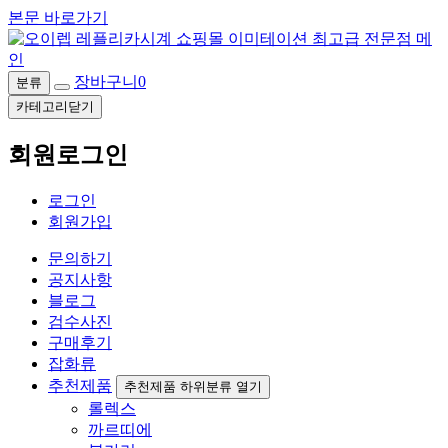
본문 바로가기
장바구니
0
분류
카테고리닫기
회원로그인
로그인
회원가입
문의하기
공지사항
블로그
검수사진
구매후기
잡화류
추천제품
추천제품 하위분류 열기
롤렉스
까르띠에