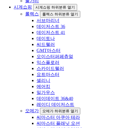
불가리
시계쇼핑
시계쇼핑 하위분류 열기
롤렉스
롤렉스 하위분류 열기
서브마리너
데이저스트 36
데이저스트 41
데이토나
씨드웰러
GMT마스터
오이스터퍼페츄얼
익스플로러
스카이드웰러
요트마스터
셀리니
에어킹
밀가우스
데이데이트 36&40
레이디 데이저스트
오메가
오메가 하위분류 열기
씨마스터 아쿠아 테라
씨마스터 플래닛 오션