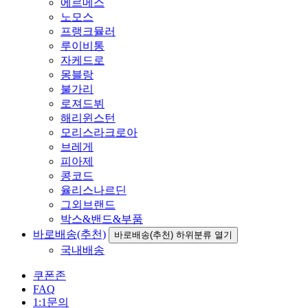
에르메스
노모스
프랭크뮬러
루이비통
자케드로
몽블랑
불가리
로져드뷔
해리윈스턴
모리스라크로아
브레게
피아제
콩코드
율리스나르딘
그외브랜드
박스&밴드&부품
바로배송(추천)
바로배송(추천) 하위분류 열기
국내배송
쿠폰존
FAQ
1:1문의