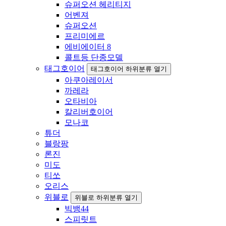
슈퍼오션 헤리티지
어벤져
슈퍼오션
프리미에르
에비에이터 8
콜트등 단종모델
태그호이어
태그호이어 하위분류 열기
아쿠아레이서
까레라
오타비아
칼리버호이어
모나코
튜더
블랑팡
론진
미도
티쏘
오리스
위블로
위블로 하위분류 열기
빅뱅44
스피릿트