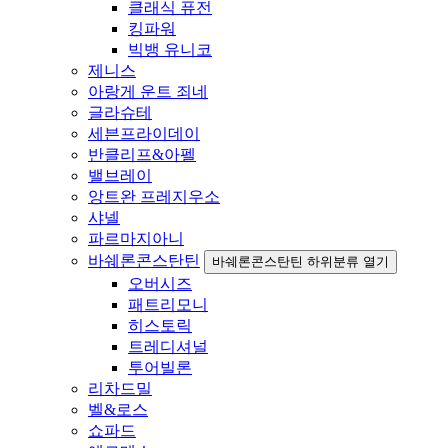
클래식 퓨전
킹파워
빅뱅 유니코
제니스
아랑게 운트 죄네
글라슈테
세븐프라이데이
반클리프&아펠
밸브레이
앙트완 프레지우소
샤넬
파르마지아니
바쉐론콘스탄틴
바쉐론콘스탄틴 하위분류 열기
오버시즈
패트리모니
히스토릭
트레디셔널
투어빌론
리차드밀
벨&로스
쇼파드