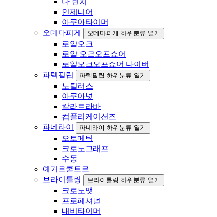
다 빈치
인제니어
아쿠아타이머
오데마피게
오데마피게 하위분류 열기
로얄오크
로얄 오크오프쇼어
로얄오크오프쇼어 다이버
파텍필립
파텍필립 하위분류 열기
노틸러스
아쿠아넛
칼라트라바
컴플리케이션즈
파네라이
파네라이 하위분류 열기
오토메틱
크로노그래프
수동
예거르쿨트르
브라이틀링
브라이틀링 하위분류 열기
크로노맷
프로페셔널
내비타이머