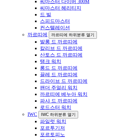
씨마스터 다이버 300M
씨마스터 헤리티지
드 빌
스피드마스터
컨스텔레이션
까르띠에
까르띠에 하위분류 열기
발롱 드 까르띠에
칼리브 드 까르띠에
산토스 드 까르띠에
탱크 워치
롱드 드 까르띠에
끌레 드 까르띠에
드라이브 드 까르띠에
팬더 주얼리 워치
까르띠에 베누아 워치
파샤 드 까르띠에
로드스터 워치
IWC
IWC 하위분류 열기
파일럿 워치
포르투기저
포르토피노